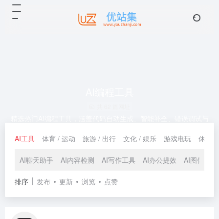
AI编程工具
共 62 篇网址
精选热门AI编程工具，涵盖代码自动生成、智能补全、错误调试与
代码审查。快速找到适合你的AI编程助手，提升开发效率。
AI工具
体育 / 运动
旅游 / 出行
文化 / 娱乐
游戏电玩
休闲 /
AI聊天助手
AI内容检测
AI写作工具
AI办公提效
AI图像工具
排序
发布
更新
浏览
点赞