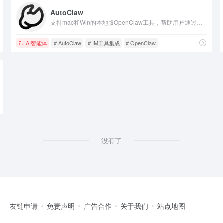
AutoClaw
支持mac和Win的本地版OpenClaw工具，帮助用户通过即时通讯工具执行任务，内置50+预制技能，保障数据安全。
AI智能体
# AutoClaw
# IM工具集成
# OpenClaw
助理
没有了
友链申请
免责声明
广告合作
关于我们
站点地图