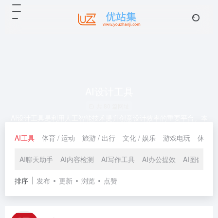
AI设计工具
共 80 篇网址
AI设计工具是利用人工智能技术提升创意设计效率的重要平台。本
分类收录各类热门AI设计软件与在线智能设计工具，涵盖AI绘图、
AI工具
体育 / 运动
旅游 / 出行
文化 / 娱乐
游戏电玩
休闲 /
图片生成、海报设计、图像编辑等多种应用场景，帮助用户快速完
成高质量视觉作品。无论是设计师还是新手用户，都可以通过这些
AI设计工具轻松实现创意表达，提升设计效率与灵感输出。
AI聊天助手
AI内容检测
AI写作工具
AI办公提效
AI图像工具
排序
发布
更新
浏览
点赞