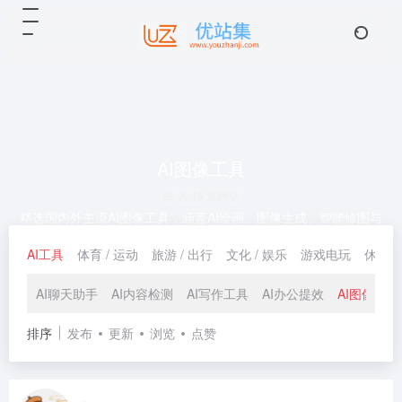
AI图像工具
共 18 篇网址
精选国内外主流AI图像工具，涵盖AI绘画、图像生成、智能修图与
图片增强。快速找到好用的AI图像处理平台，提升设计效率。
AI工具
体育 / 运动
旅游 / 出行
文化 / 娱乐
游戏电玩
休闲 /
AI聊天助手
AI内容检测
AI写作工具
AI办公提效
AI图像工具
排序
发布
更新
浏览
点赞