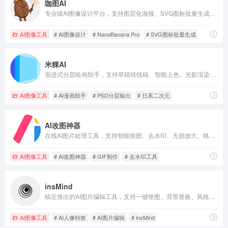
咖图AI
专业级AI图像设计平台，支持图层化海报、SVG图标批量生成和62个场景工具，解决AI出图无法编辑和中文乱码问题。
AI图像工具
# AI图像设计
# NanoBanana Pro
# SVG图标批量生成
米粿AI
渐进式分层绘画助手，支持草稿转线稿、智能上色、光影渲染，输出PSD分层文件，浏览器即可使用。
AI图像工具
# AI漫画助手
# PSD分层输出
# 日系二次元
AI改图神器
在线AI图片处理工具，支持智能抠图、去水印、无损放大、格式转换等，无需下载，免费使用。
AI图像工具
# AI改图神器
# GIF制作
# 去水印工具
insMind
稿定推出的AI图片编辑工具，支持一键抠图、背景替换、风格转换、批量处理和AI视频特效，适合电商和社交媒体使用。
AI图像工具
# AI人像特效
# AI图片编辑
# insMind