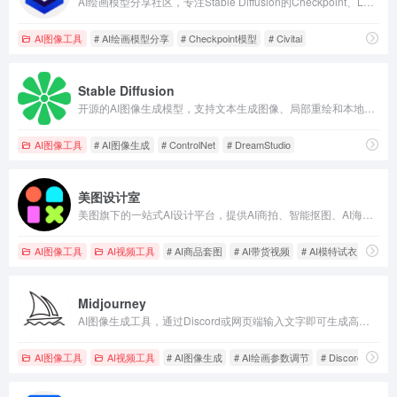
AI绘画模型分享社区，专注Stable Diffusion的Checkpoint、LoRA等模型下载。用户可免费浏览、下载和上传模型，每月活跃用户超1000万。
AI图像工具
# AI绘画模型分享
# Checkpoint模型
# Civitai
Stable Diffusion
开源的AI图像生成模型，支持文本生成图像、局部重绘和本地部署。官方在线平台DreamStudio提供云服务，免费社区版可下载使用。
AI图像工具
# AI图像生成
# ControlNet
# DreamStudio
美图设计室
美图旗下的一站式AI设计平台，提供AI商拍、智能抠图、AI海报、LivePPT等功能，帮助商家快速生成电商视觉内容。
AI图像工具
AI视频工具
# AI商品套图
# AI带货视频
# AI模特试衣
Midjourney
AI图像生成工具，通过Discord或网页端输入文字即可生成高质量图片，支持参数调节、图像混合和智能扩图，广泛应用于设计和插画领域。
AI图像工具
AI视频工具
# AI图像生成
# AI绘画参数调节
# Discord AI绘画