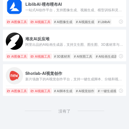
LiblibAI·哩布哩布AI
一站式AI创作平台，支持图像生成、视频生成、模型训练和灵感复刻，内置6000+AI应用，免费每日可生成约300张图片。
AI图像工具
AI视频工具
# AI图像生成
# AI视频生成
# LiblibAI
堆友AI反应堆
阿里出品的AI绘画生成器，支持文生图、图生图、3D素材库与一键抠图，20秒生成4K图像，零门槛免费使用。
AI图像工具
AI视频工具
# 3D素材库
# AI抠图工具
# AI绘画生成器
Shotlab-AI视觉创作
新片场旗下的AI视觉创作平台，支持一键生成脚本、分镜和视频，适合创作者快速完成从灵感到成片的完整流程。
AI图像工具
AI视频工具
# AI脚本生成
# AI视觉创作
# 一键生成视频
没有了