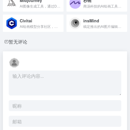
Midjourney
秒画
AI图像生成工具，通过Discord或网页端输入文字即可生成高质量图片，支持参数调节、图像混合和智能扩图，广泛应用于设计和插画领域。
商汤科技的AI绘画工具，支持文生图、图生图、ControlNet精准控制及自定义LoRA训练，最高生成6K高清图。
Civitai
insMind
AI绘画模型分享社区，专注Stable Diffusion的Checkpoint、LoRA等模型下载。用户可免费浏览、下载和上传模型，每月活跃用户超1000万。
稿定推出的AI图片编辑工具，支持一键抠图、背景替换、风格转换、批量处理和AI视频特效，适合电商和社交媒体使用。
暂无评论