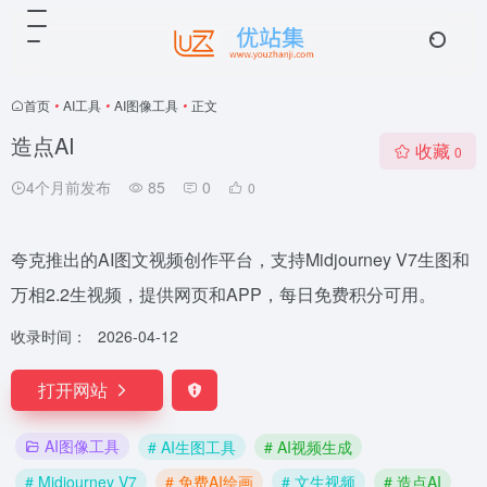
首页
•
AI工具
•
AI图像工具
•
正文
造点AI
收藏
0
4个月前发布
85
0
0
夸克推出的AI图文视频创作平台，支持Midjourney V7生图和
万相2.2生视频，提供网页和APP，每日免费积分可用。
收录时间：
2026-04-12
打开网站
AI图像工具
# AI生图工具
# AI视频生成
# Midjourney V7
# 免费AI绘画
# 文生视频
# 造点AI