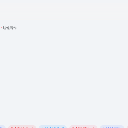
•
蛙蛙写作