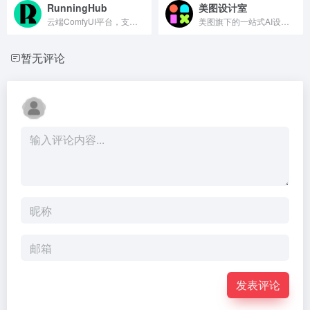
RunningHub
美图设计室
云端ComfyUI平台，支持拖拽节点生成AI图像与视频，预装7000+节点和Stable Diffusion等模型，普通设备可生成高清内容。
美图旗下的一站式AI设计平台，提供AI商拍、智能抠图、AI海报、LivePPT等功能，帮助商家快速生成电商视觉内容。
暂无评论
发表评论