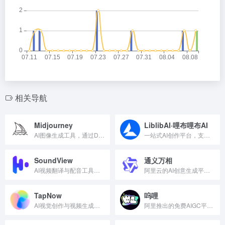
相关导航
Midjourney
LiblibAI·哩布哩布AI
AI图像生成工具，通过Discord或网页端输入文字即可生成高质量图片，支持参数调节、图像混合和智能扩图，广泛应用于设计和插画领域。
一站式AI创作平台，支持图像生成、视频生成、模型训练和灵感复刻，内置6000+AI应用，免费每日可生成约300张图片。
SoundView
通义万相
AI视频翻译与配音工具，支持100种语言，帮助用户高效完成视频本地化与全球内容分发。
阿里云的AI创意生成平台，支持文生图、文生视频，具备17种风格模板和中文优化，可免费在线使用。
TapNow
呜哩
AI视觉创作与视频生成一站式平台
阿里推出的免费AIGC平台，支持AI图片生成、视频生成、联想助手和翻译工具，基于通义千问模型，适合电商、社交、营销等场景。