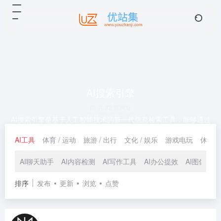
AI搜索引擎
共 32 篇网址
AI搜索引擎是基于人工智能技术的新一代信息检索工具，能够通过
对话式交互快速获取精准答案。本分类收录主流AI搜索工具与智能
AI工具
体育 / 运动
旅游 / 出行
文化 / 娱乐
游戏电玩
休闲 /
搜索平台，支持AI问答、内容总结、信息聚合等功能，帮助用户高
效获取所需信息。无论是学习、工作还是日常查询，都可以通过AI
搜索引擎获得更智能、更高效的搜索体验。
AI聊天助手
AI内容检测
AI写作工具
AI办公提效
AI图像工具
排序
发布
更新
浏览
点赞