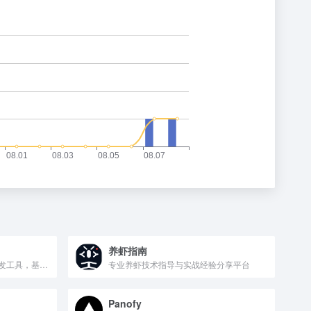
养虾指南
科大讯飞的低代码AI智能体开发工具，基于MCP协议集成20+行业工具，支持可视化工作流编排，可将开发周期缩短70%以上。
专业养虾技术指导与实战经验分享平台
Panofy