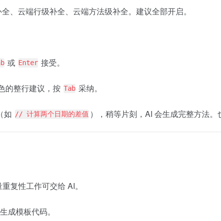
n 补全、云端行级补全、云端方法级补全。建议全部开启。
或
接受。
ab
Enter
灰色的整行建议，按
采纳。
Tab
（如
），稍等片刻，AI 会生成完整方法。也可以右键选
// 计算两个日期的差值
重复性工作可交给 AI。
生成模板代码。