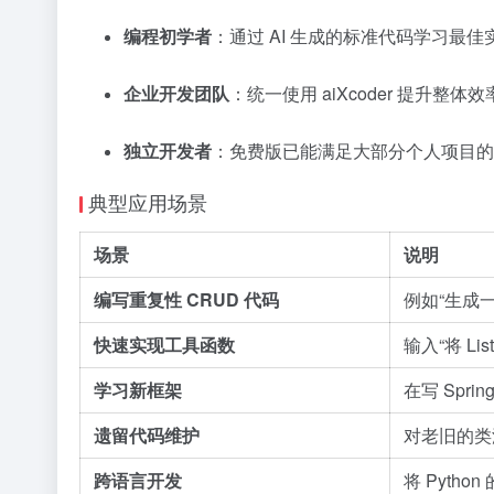
编程初学者
：通过 AI 生成的标准代码学习最佳
企业开发团队
：统一使用 aiXcoder 提升整
独立开发者
：免费版已能满足大部分个人项目的
典型应用场景
场景
说明
编写重复性 CRUD 代码
例如“生成一
快速实现工具函数
输入“将 Li
学习新框架
在写 Spri
遗留代码维护
对老旧的类
跨语言开发
将 Pytho