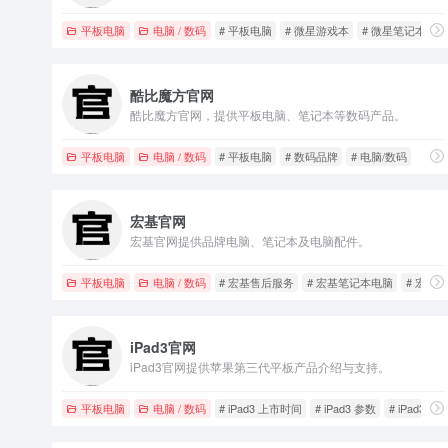
平板电脑
电脑 / 数码
# 平板电脑
# 微星游戏本
# 微星笔记本配置
酷比魔方官网
酷比魔方官网，提供平板电脑、笔记本等数码产品。
平板电脑
电脑 / 数码
# 平板电脑
# 数码品牌
# 电脑/数码
宏基官网
宏基官网提供品牌电脑、笔记本及电脑配件。
平板电脑
电脑 / 数码
# 宏基售后服务
# 宏基笔记本电脑
# 宏基
iPad3官网
iPad3官网提供苹果第三代平板产品介绍与支持。
平板电脑
电脑 / 数码
# iPad3 上市时间
# iPad3 参数
# iPad3 配