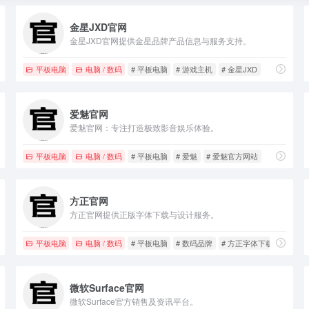
金星JXD官网
金星JXD官网提供金星品牌产品信息与服务支持。
平板电脑
电脑 / 数码
# 平板电脑
# 游戏主机
# 金星JXD
爱魅官网
爱魅官网：专注打造极致影音娱乐体验。
平板电脑
电脑 / 数码
# 平板电脑
# 爱魅
# 爱魅官方网站
方正官网
方正官网提供正版字体下载与设计服务。
平板电脑
电脑 / 数码
# 平板电脑
# 数码品牌
# 方正字体下载
微软Surface官网
微软Surface官方销售及资讯平台。