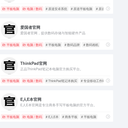
平板电脑
电脑 / 数码
# 原道安卓系统
# 原道平板电脑
# 原道影音播放器
爱国者官网
爱国者官网，提供数码存储与智能硬件产品
平板电脑
电脑 / 数码
# 平板电脑
# 数码品牌
# 数码相机
ThinkPad官网
正品ThinkPad笔记本电脑官方购买平台。
平板电脑
电脑 / 数码
# ThinkPad笔记本购买
# 专业移动工作站
# 平板电脑
E人E本官网
E人E本官网是专注商务手写平板电脑的官方平台。
平板电脑
电脑 / 数码
# E人E本
# 商务平板
# 平板电脑