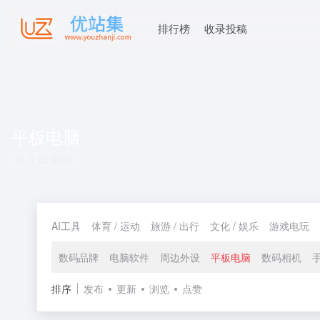
排行榜
收录投稿
平板电脑
共 22 篇网址
AI工具
体育 / 运动
旅游 / 出行
文化 / 娱乐
游戏电玩
数码品牌
电脑软件
周边外设
平板电脑
数码相机
排序
发布
更新
浏览
点赞