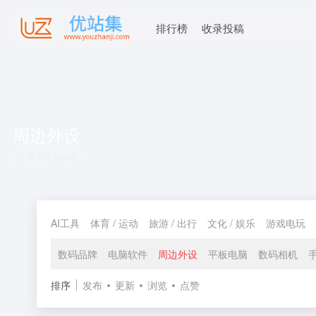
排行榜
收录投稿
周边外设
共 103 篇网址
AI工具
体育 / 运动
旅游 / 出行
文化 / 娱乐
游戏电玩
数码品牌
电脑软件
周边外设
平板电脑
数码相机
排序
发布
更新
浏览
点赞