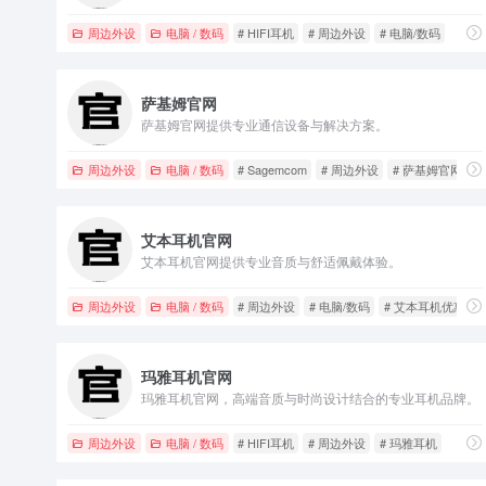
周边外设
电脑 / 数码
# HIFI耳机
# 周边外设
# 电脑/数码
萨基姆官网
萨基姆官网提供专业通信设备与解决方案。
周边外设
电脑 / 数码
# Sagemcom
# 周边外设
# 萨基姆官网
艾本耳机官网
艾本耳机官网提供专业音质与舒适佩戴体验。
周边外设
电脑 / 数码
# 周边外设
# 电脑/数码
# 艾本耳机优惠
玛雅耳机官网
玛雅耳机官网，高端音质与时尚设计结合的专业耳机品牌。
周边外设
电脑 / 数码
# HIFI耳机
# 周边外设
# 玛雅耳机