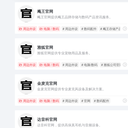
飚王官网
飚王官网提供飚王品牌存储与数码产品资讯服务。
周边外设
电脑 / 数码
# 周边外设
# 数码配件
# 飚王存储产品
雅狐官网
雅狐官网提供专业宠物用品及服务。
周边外设
电脑 / 数码
# 周边外设
# 电脑/数码
# 雅狐公司官网
金麦克官网
金麦克官网提供专业麦克风设备及解决方案。
周边外设
电脑 / 数码
# 周边外设
# 官网
# 数码配件
达音科官网
达音科官网，提供高保真耳机与音频设备。