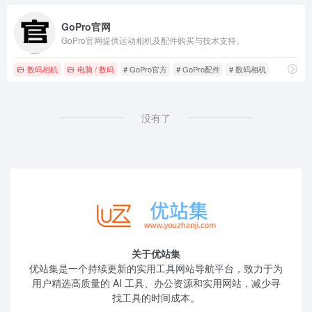
GoPro官网
GoPro官网提供运动相机及配件购买与技术支持。
数码相机
电脑 / 数码
# GoPro官方
# GoPro配件
# 数码相机
没有了
关于优站集
优站集是一个持续更新的实用工具网站导航平台，致力于为
用户精选高质量的 AI 工具、办公资源和实用网站，减少寻
找工具的时间成本。