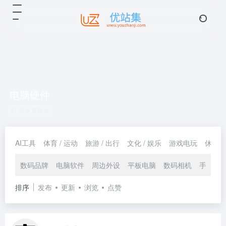
电脑硬件
共 6 篇网址
AI工具
体育 / 运动
旅游 / 出行
文化 / 娱乐
游戏电玩
休闲 /
数码品牌
电脑软件
周边外设
平板电脑
数码相机
手机品
排序
发布
更新
浏览
点赞