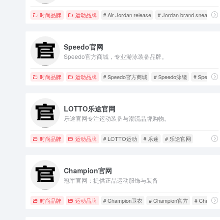
时尚品牌
运动品牌
# Air Jordan release
# Jordan brand sneakers
Speedo官网
Speedo官方商城，专业游泳装备品牌。
时尚品牌
运动品牌
# Speedo官方商城
# Speedo泳镜
# Speed
LOTTO乐途官网
乐途官网专注运动装备与潮流品牌购物。
时尚品牌
运动品牌
# LOTTO运动
# 乐途
# 乐途官网
Champion官网
冠军官网：提供正品运动服饰与装备
时尚品牌
运动品牌
# Champion卫衣
# Champion官方
# Champ