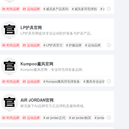
时尚品牌
运动品牌
# 威克多产品系列
# 威克多羽毛球拍
# 威克多运动装备
LP护具官网
LP护具官网提供专业运动防护装备与护具产品。
时尚品牌
运动品牌
# LP护具官方
# 护膝品牌
# 运动品牌
Kumpoo薰风官网
Kumpoo薰风官网，专业羽毛球装备品牌。
angaROOS运动鞋
时尚品牌
运动品牌
# Kumpoo薰风羽毛球装备
# 薰风专业运动品牌
# 薰风羽
AIR JORDAN官网
耐克旗下AJ品牌官方正品球鞋及服饰商城。
时尚品牌
运动品牌
# air jordan正代
# air jordan购买
# jordan air jordan官网