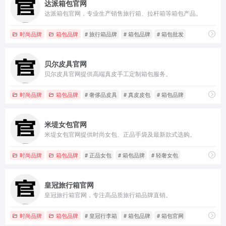
达派箱包官网
达派箱包官网，专业生产销售旅行箱、拉杆箱等箱包产品。
时尚品牌
箱包品牌
# 旅行箱品牌
# 箱包品牌
# 箱包批发
贝尔皮具官网
贝尔皮具官网提供高端真皮手工定制箱包服务。
时尚品牌
箱包品牌
# 奢侈品皮具
# 真皮皮包
# 箱包品牌
米堤女包官网
米堤女包官网提供时尚女包、正品手袋及最新款式选购。
时尚品牌
箱包品牌
# 正品女包
# 箱包品牌
# 轻奢女包
皇冠旅行箱官网
皇冠旅行箱官网，专注高品质旅行箱品牌直销。
时尚品牌
箱包品牌
# 皇冠行李箱
# 箱包品牌
# 箱包官网