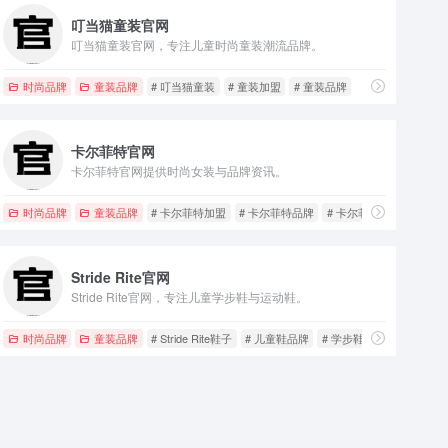
叮当猫童装官网
叮当猫童装官网，专注儿童时尚童装潮流品牌。
时尚品牌
童装品牌
# 叮当猫童装
# 童装加盟
# 童装品牌
卡尔菲特官网
卡尔菲特官网提供时尚女装与品牌资讯。
时尚品牌
童装品牌
# 卡尔菲特加盟
# 卡尔菲特品牌
# 卡尔菲特女装
Stride Rite官网
Stride Rite官网，专注儿童学步鞋与运动鞋。
鞋服
时尚品牌
童装品牌
# Stride Rite鞋子
# 儿童鞋品牌
# 学步鞋