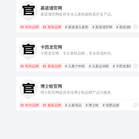
基诺浦官网
基诺浦官网提供专业儿童机能鞋及护足产品。
时尚品牌
童装品牌
# 基诺浦儿童鞋
# 基诺浦官网
# 基诺浦机能
卡西龙官网
卡西龙官网，专注童鞋品牌，安全舒适时尚。
时尚品牌
童装品牌
# 儿童户外鞋
# 儿童运动鞋
# 卡西龙童鞋
博士蛙官网
博士蛙官网提供专业博士蛙品牌产品与服务。
时尚品牌
童装品牌
# 儿童用品
# 博士蛙
# 母婴品牌