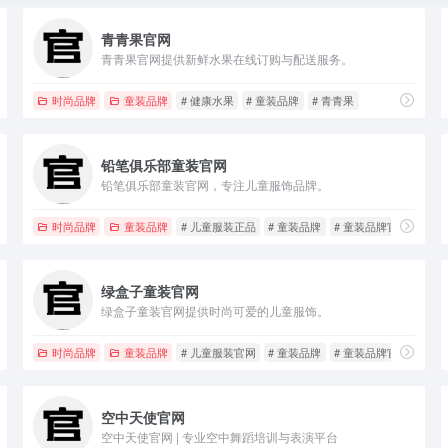
青青果官网
青青果官网提供新鲜水果在线订购与配送服务。
装品牌
时尚品牌
童装品牌
# 健康水果
# 童装品牌
# 青青果
铅笔俱乐部童装官网
铅笔俱乐部童装官网，专注儿童服饰品牌。
时尚品牌
童装品牌
# 儿童服装正品
# 童装品牌
# 童装品牌官网
绿盒子童装官网
绿盒子童装官网提供时尚可爱的儿童服饰。
时尚品牌
童装品牌
# 儿童服装官网
# 童装品牌
# 童装品牌官网
空中天使官网
空中天使官网 | 专业空中舞蹈培训与表演平台