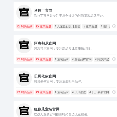
马拉丁官网
马拉丁官网是专注于原创设计的时尚童装品牌平台。
时尚品牌
童装品牌
# 儿童原创设计服装
# 童装品牌
# 设计师童
阿杰邦尼官网
阿杰邦尼官网：专注高品质儿童服饰品牌。
时尚品牌
童装品牌
# 童装品牌
# 童装品牌官网
# 阿杰邦尼
贝贝依依官网
贝贝依依官网，专注童装时尚品牌。
时尚品牌
童装品牌
# 童装品牌
# 贝贝依依
# 贝贝依依官网
红孩儿童装官网
红孩儿童装官网提供时尚舒适儿童服装。