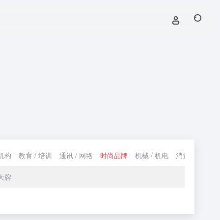
机构
教育 / 培训
通讯 / 网络
时尚品牌
机械 / 机电
消费 / 购物
大牌