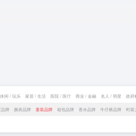
休闲 / 玩乐
家居 / 生活
医院 / 医疗
商业 / 金融
名人 / 明星
政府
宝品牌
腕表品牌
童装品牌
箱包品牌
香水品牌
牛仔裤品牌
时装