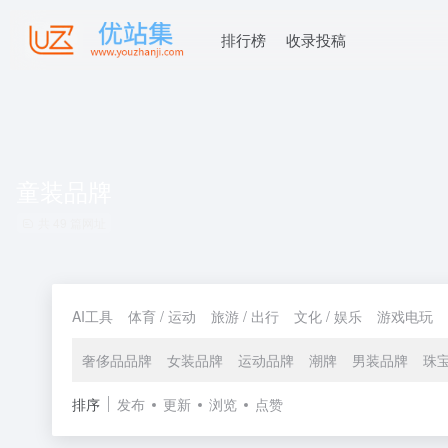
排行榜
收录投稿
童装品牌
共 49 篇网址
AI工具
体育 / 运动
旅游 / 出行
文化 / 娱乐
游戏电玩
奢侈品品牌
女装品牌
运动品牌
潮牌
男装品牌
珠
排序
发布
更新
浏览
点赞