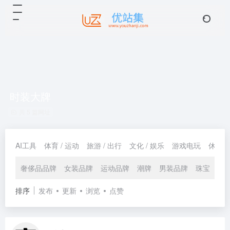
时装大牌
共 5 篇网址
AI工具
体育 / 运动
旅游 / 出行
文化 / 娱乐
游戏电玩
休闲 /
奢侈品品牌
女装品牌
运动品牌
潮牌
男装品牌
珠宝品牌
排序
发布
更新
浏览
点赞