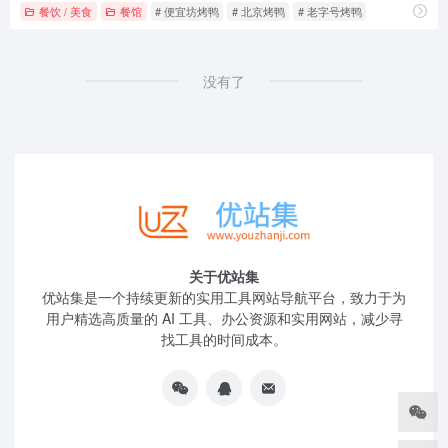
餐饮 / 美食
餐馆
# 便宜坊烤鸭
# 北京烤鸭
# 老字号烤鸭
没有了
关于优站集
优站集是一个持续更新的实用工具网站导航平台，致力于为
用户精选高质量的 AI 工具、办公资源和实用网站，减少寻
找工具的时间成本。