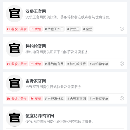
汉堡王官网
汉堡王官网提供汉堡、薯条等快餐在线点餐与优惠信息。
餐饮 / 美食
餐馆
# 华堡工作日
# 汉堡王
# 皇堡
棒约翰官网
棒约翰官网提供正宗手拍披萨及外卖服务。
餐饮 / 美食
餐馆
# 棒约翰官网
# 棒约翰披萨
# 棒约翰菜单
吉野家官网
吉野家官网提供日式快餐及外卖服务。
餐饮 / 美食
餐馆
# 吉野家外卖
# 吉野家官网
# 吉野家菜单
便宜坊烤鸭官网
便宜坊烤鸭官网提供正宗焖炉烤鸭预订服务。