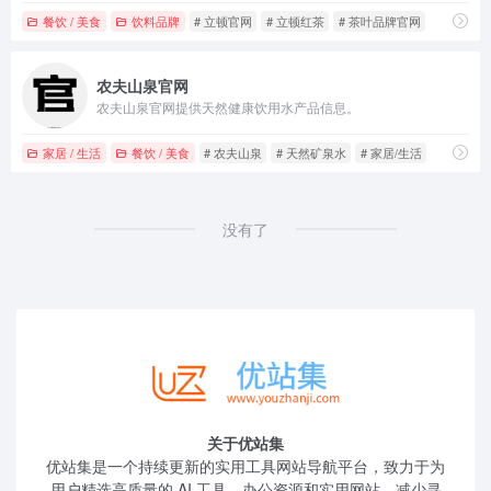
餐饮 / 美食
饮料品牌
# 立顿官网
# 立顿红茶
# 茶叶品牌官网
农夫山泉官网
农夫山泉官网提供天然健康饮用水产品信息。
家居 / 生活
餐饮 / 美食
# 农夫山泉
# 天然矿泉水
# 家居/生活
没有了
关于优站集
优站集是一个持续更新的实用工具网站导航平台，致力于为
用户精选高质量的 AI 工具、办公资源和实用网站，减少寻