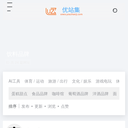
饮料品牌
共 24 篇网址
AI工具
体育 / 运动
旅游 / 出行
文化 / 娱乐
游戏电玩
休闲 /
蛋糕甜点
食品品牌
咖啡馆
葡萄酒品牌
洋酒品牌
面包房
排序
发布
更新
浏览
点赞