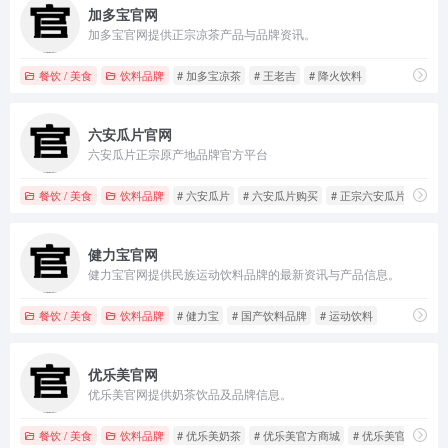
加多宝官网
加多宝官网提供正宗凉茶产品与品牌资讯。
餐饮 / 美食
饮料品牌
# 加多宝凉茶
# 王老吉
# 降火饮料
六安瓜片官网
六安瓜片正宗原产地品牌官方平台
餐饮 / 美食
饮料品牌
# 六安瓜片
# 六安瓜片购买
# 正宗六安瓜片
健力宝官网
健力宝官网提供民族运动饮料品牌的最新资讯与产品信息。
餐饮 / 美食
饮料品牌
# 健力宝
# 国产饮料品牌
# 运动饮料
优乐美官网
优乐美官网提供奶茶饮品及品牌信息。
餐饮 / 美食
饮料品牌
# 优乐美奶茶
# 优乐美官方商城
# 优乐美官网