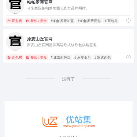
帕帕罗蒂官网
马来西亚帕帕罗蒂面包官方品牌网站。
面包房
餐饮 / 美食
# 帕帕罗蒂加盟
# 帕帕罗蒂面包
# 面包房
原麦山丘官网
原麦山丘官网提供高端欧式软欧包烘焙服务。
面包房
餐饮 / 美食
# 北京面包店
# 原麦山丘
# 欧式面包
没有了