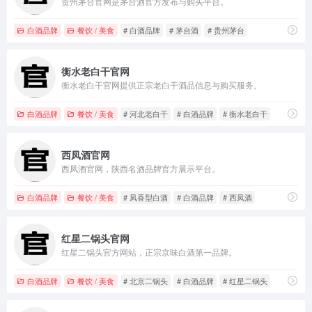
贵州茅台官网是茅台酒官方发布与购买平台。
白酒品牌
餐饮 / 美食
# 白酒品牌
# 茅台酒
# 贵州茅台
衡水老白干官网
衡水老白干官网提供正宗老白干酒品信息与购买服务。
白酒品牌
餐饮 / 美食
# 河北老白干
# 白酒品牌
# 衡水老白干
西凤酒官网
西凤酒官网，陕西名酒品牌官方展示平台。
白酒品牌
餐饮 / 美食
# 凤香型白酒
# 白酒品牌
# 西凤酒
红星二锅头官网
红星二锅头官方网站，正宗京味白酒第一品牌。
白酒品牌
餐饮 / 美食
# 北京二锅头
# 白酒品牌
# 红星二锅头