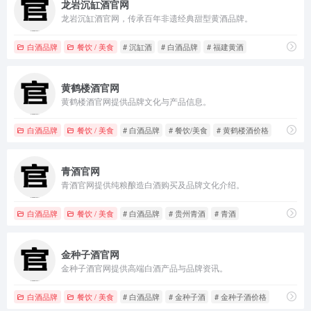
龙岩沉缸酒官网
龙岩沉缸酒官网，传承百年非遗经典甜型黄酒品牌。
白酒品牌
餐饮 / 美食
# 沉缸酒
# 白酒品牌
# 福建黄酒
黄鹤楼酒官网
黄鹤楼酒官网提供品牌文化与产品信息。
白酒品牌
餐饮 / 美食
# 白酒品牌
# 餐饮/美食
# 黄鹤楼酒价格
青酒官网
青酒官网提供纯粮酿造白酒购买及品牌文化介绍。
白酒品牌
餐饮 / 美食
# 白酒品牌
# 贵州青酒
# 青酒
金种子酒官网
金种子酒官网提供高端白酒产品与品牌资讯。
白酒品牌
餐饮 / 美食
# 白酒品牌
# 金种子酒
# 金种子酒价格