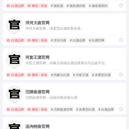
白酒品牌
餐饮 / 美食
# 湘泉酒
# 湘泉酒价格
# 湘泉酒系列
洋河大曲官网
洋河大曲官网，绵柔型白酒经典传承。
白酒品牌
餐饮 / 美食
# 洋河大曲
# 白酒品牌
# 白酒官网
河套王酒官网
河套王酒官网，内蒙古高端白酒品牌展示与品鉴平台。
白酒品牌
餐饮 / 美食
# 内蒙古白酒
# 河套王酒
# 浓香型白酒
沱牌曲酒官网
沱牌曲酒官网，品味经典浓香白酒。
白酒品牌
餐饮 / 美食
# 沱牌曲酒官网
# 浓香型白酒
# 白酒品牌
汤沟特曲官网