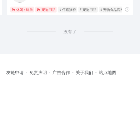
mate宠物窝
休闲 / 玩乐
宠物用品
# 伟嘉猫粮
# 宠物用品
# 宠物食品官网
没有了
友链申请
免责声明
广告合作
关于我们
站点地图