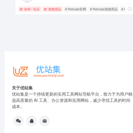
休闲 / 玩乐
宠物用品
# Petmate官网
# Petmate宠物用品
# Pet
关于优站集
优站集是一个持续更新的实用工具网站导航平台，致力于为用户精
选高质量的 AI 工具、办公资源和实用网站，减少寻找工具的时间
成本。