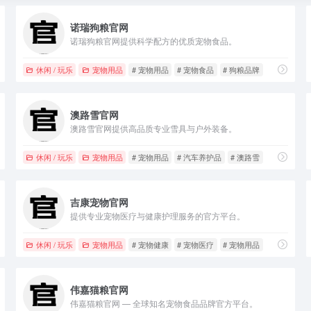
诺瑞狗粮官网
诺瑞狗粮官网提供科学配方的优质宠物食品。
休闲 / 玩乐
宠物用品
# 宠物用品
# 宠物食品
# 狗粮品牌
澳路雪官网
澳路雪官网提供高品质专业雪具与户外装备。
休闲 / 玩乐
宠物用品
# 宠物用品
# 汽车养护品
# 澳路雪
吉康宠物官网
提供专业宠物医疗与健康护理服务的官方平台。
休闲 / 玩乐
宠物用品
# 宠物健康
# 宠物医疗
# 宠物用品
伟嘉猫粮官网
伟嘉猫粮官网 — 全球知名宠物食品品牌官方平台。