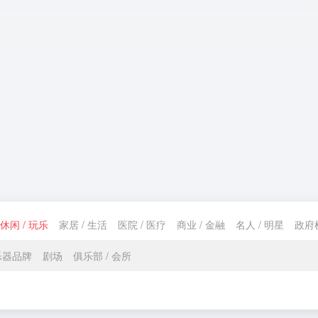
休闲 / 玩乐
家居 / 生活
医院 / 医疗
商业 / 金融
名人 / 明星
政府
乐器品牌
剧场
俱乐部 / 会所