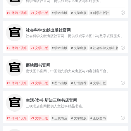
科学出版社官网，提供权威学术出版与科研服务。
休闲 / 玩乐
文学出版
# 学术出版
# 文学出版
# 科学出版社
社会科学文献出版社官网
社会科学文献出版社官网，提供权威学术图书与数字资源服务。
休闲 / 玩乐
文学出版
# 学术出版
# 文学出版
# 社会科学文献出版社
磨铁图书官网
磨铁图书官网，中国领先的大众出版与内容创意平台。
休闲 / 玩乐
文学出版
# 图书出版
# 好书推荐
# 文学出版
生活·读书·新知三联书店官网
三联书店官网提供人文社科精品书籍。
休闲 / 玩乐
文学出版
# 三联书店
# 文学出版
# 正版图书