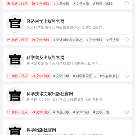
休闲 / 玩乐
文学出版
# 古籍出版
# 文学出版
# 线装书出版
经济科学出版社官网
经济科学出版社官网提供权威经济管理类出版物。
休闲 / 玩乐
文学出版
# 会计职称考试教材
# 文学出版
# 经济学
科学普及出版社官网
科学普及出版社官网是权威科普图书出版平台。
休闲 / 玩乐
文学出版
# 文学出版
# 科学普及图书
# 科普出版社
科学技术文献出版社官网
科学技术文献出版社官网提供权威学术出版服务。
休闲 / 玩乐
文学出版
# 专业出版
# 学术书籍
# 文学出版
科学出版社官网