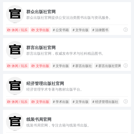
群众出版社官网
群众出版社官网提供公安法治类图书出版与资讯服务。
休闲 / 玩乐
文学出版
# 公安书籍
# 文学出版
# 法律图书
群言出版社官网
群言出版社官网，权威发布学术与社科精品图书。
休闲 / 玩乐
文学出版
# 文学出版
# 群言出版社
# 群言出版社官网
经济管理出版社官网
经济管理学术专著与教材出版平台。
休闲 / 玩乐
文学出版
# 学术出版
# 文学出版
# 经济管理出版社
线装书局官网
线装书局官网，专注古籍与线装书出版。