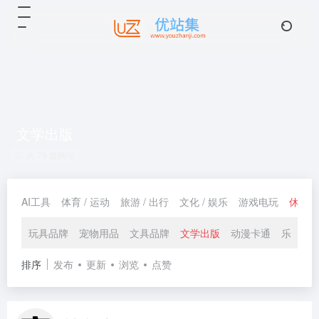
文学出版
共 79 篇网址
AI工具
体育 / 运动
旅游 / 出行
文化 / 娱乐
游戏电玩
休闲 /
玩具品牌
宠物用品
文具品牌
文学出版
动漫卡通
乐器品
排序
发布
更新
浏览
点赞