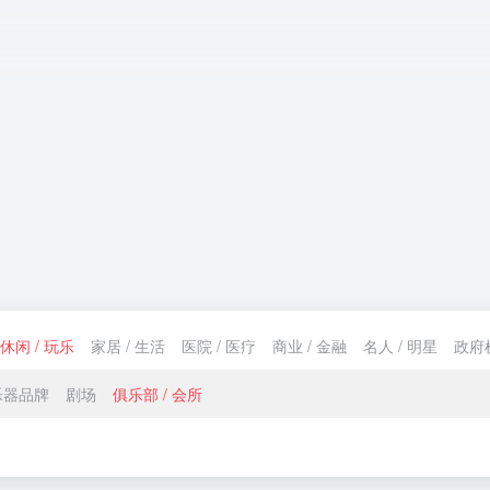
休闲 / 玩乐
家居 / 生活
医院 / 医疗
商业 / 金融
名人 / 明星
政府
乐器品牌
剧场
俱乐部 / 会所