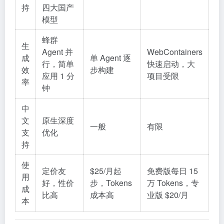
持
四大国产
模型
蜂群
生
Agent 并
WebContainers
成
单 Agent 逐
行，简单
快速启动，大
效
步构建
应用 1 分
项目受限
率
钟
中
文
原生深度
一般
有限
支
优化
持
使
定价友
$25/月起
免费版每日 15
用
好，性价
步，Tokens
万 Tokens，专
成
比高
成本高
业版 $20/月
本