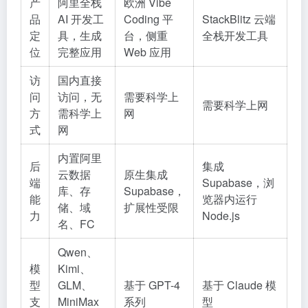
产
阿里全栈
欧洲 Vibe
品
AI 开发工
Coding 平
StackBlitz 云端
定
具，生成
台，侧重
全栈开发工具
位
完整应用
Web 应用
访
国内直接
问
访问，无
需要科学上
需要科学上网
方
需科学上
网
式
网
内置阿里
后
集成
云数据
原生集成
端
Supabase，浏
库、存
Supabase，
能
览器内运行
储、域
扩展性受限
力
Node.js
名、FC
Qwen、
模
Kimi、
型
GLM、
基于 GPT-4
基于 Claude 模
支
MiniMax
系列
型