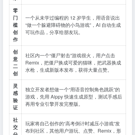
零
门
一个从未学过编程的 12 岁学生，用语音说出
槛
“做一个躲避障碍物的小鸟游戏”，AI 自动生成
创
可玩作品，分享给朋友玩。
作
创
社区内一个“僵尸射击”游戏很火，用户点击
意
Remix，把僵尸换成可爱的猫咪，把武器换成
二
水枪，生成新版本发布，获得大量点赞。
创
灵
独立开发者想做一个“用语音控制角色跳跃”的
感
游戏，先用 Aippy 快速生成原型，测试手感后
验
再用专业引擎开发完整版。
证
社
玩家将自己创作的“高考倒计时减压小游戏”发
交
布到社区，其他用户游玩、点赞、Remix，形
分