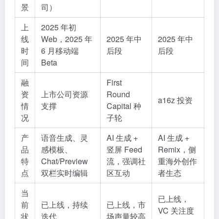
景
司）
上
2025 年初
线
Web，2025 年
2025 年中
2025 年中
时
6 月移动端
后段
后段
间
Beta
融
First
资
上市公司资源
Round
a16z 投资
情
支撑
Capital 种
况
子轮
产
语音生成、灵
AI 生成 +
AI 生成 +
品
感模板、
竖屏 Feed
Remix，侧
特
Chat/Preview
流，强调社
重海外创作
点
双栏实时编辑
区互动
者生态
当
已上线，
前
已上线，持续
已上线，市
VC 关注度
状
迭代
场声量较高