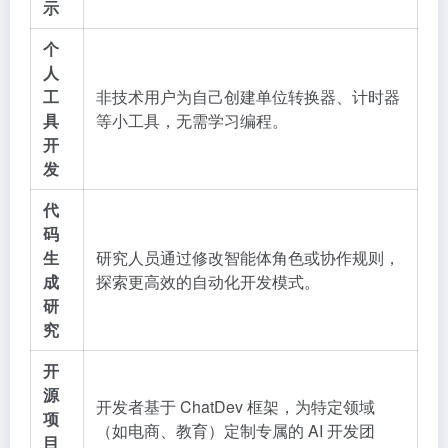
示
个
人
工
非技术用户为自己创建单位转换器、计时器
具
等小工具，无需学习编程。
开
发
代
码
生
研究人员通过修改智能体角色或协作规则，
成
探索更高效的自动化开发模式。
研
究
开
源
开发者基于 ChatDev 框架，为特定领域
项
（如电商、教育）定制专属的 AI 开发团
目