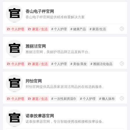
香山电子秤官网
香山电子秤官网提供精准称重解决方案
个人护理
家居 / 生活
# 个人护理
# 健康产品
# 家居/生活
雅丽洁官网
雅丽洁官网，美丽护理品牌正品直购平台。
个人护理
家居 / 生活
# 个人护理
# 美妆/美发
# 雅丽洁化妆品
邦怡官网
邦怡官网提供高品质家居清洁用品的在线选购服务。
个人护理
家居 / 生活
# 一次性厨房湿巾
# 个人护理
# 懒人抹布
诺泰按摩器官网
诺泰按摩器官网，专注智能便携颈椎腰椎按摩设备。