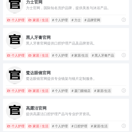
力士官网
力士官网，国际知名洗护品牌，提供美发与沐浴产品。
个人护理
家居 / 生活
# 个人护理
# 力士
# 品牌官网
黑人牙膏官网
黑人牙膏官网提供口腔护理产品及品牌资讯。
个人护理
家居 / 生活
# 个人护理
# 家居/生活
# 黑人牙膏产品
鹭达眼镜官网
鹭达眼镜官网提供专业镜架与镜片定制服务。
个人护理
家居 / 生活
# 个人护理
# 厦门眼镜店
# 家居/生活
高露洁官网
提供高露洁口腔护理产品与专业护牙资讯。
个人护理
家居 / 生活
# 个人护理
# 口腔护理
# 家居/生活