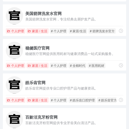
美国箭牌洗发水官网
美国箭牌洗发水官网，专注经典去屑护发产品。
个人护理
家居 / 生活
# 个人护理
# 家居/生活
# 箭牌洗发水官方
稳健医疗官网
稳健医疗官网提供医用耗材与健康消费品一站式采购服务。
个人护理
家居 / 生活
# 个人护理
# 全棉时代
# 医用耗材
皓乐齿官网
皓乐齿官网提供专业口腔护理产品与健康资讯。
个人护理
家居 / 生活
# 个人护理
# 皓乐齿口腔护理
# 皓乐齿官方网站
百龄洁克牙粉官网
百龄洁克牙粉官网提供专业牙齿美白清洁产品。