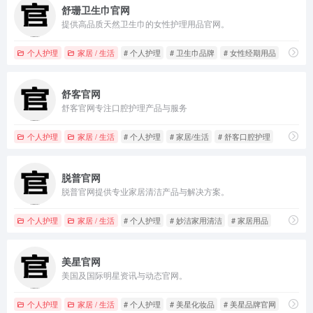
舒珊卫生巾官网
提供高品质天然卫生巾的女性护理用品官网。
个人护理
家居 / 生活
# 个人护理
# 卫生巾品牌
# 女性经期用品
舒客官网
舒客官网专注口腔护理产品与服务
个人护理
家居 / 生活
# 个人护理
# 家居/生活
# 舒客口腔护理
脱普官网
脱普官网提供专业家居清洁产品与解决方案。
个人护理
家居 / 生活
# 个人护理
# 妙洁家用清洁
# 家居用品
美星官网
美国及国际明星资讯与动态官网。
个人护理
家居 / 生活
# 个人护理
# 美星化妆品
# 美星品牌官网