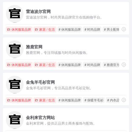
雷迪波尔官网
雷迪波尔官网，时尚男装品牌官方在线购物平台。
休闲服装品牌
家居 / 生活
# 休闲服装品牌
# 时尚品牌
# 男士配饰
雅鹿官网
雅鹿官网，专注羽绒服与时尚休闲服饰。
休闲服装品牌
家居 / 生活
# 休闲服装品牌
# 时尚品牌
# 雅鹿官方旗舰店
金兔羊毛衫官网
金兔羊毛衫官网，专注高品质羊毛衫定制。
休闲服装品牌
家居 / 生活
# 休闲服装品牌
# 保暖羊毛衫
# 内衣品牌
金利来官方网站
金利来官网，提供正品男士商务服饰与配饰。