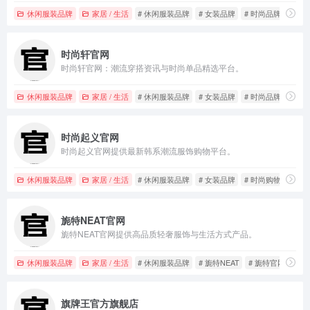
休闲服装品牌
家居 / 生活
# 休闲服装品牌
# 女装品牌
# 时尚品牌
时尚轩官网
时尚轩官网：潮流穿搭资讯与时尚单品精选平台。
休闲服装品牌
家居 / 生活
# 休闲服装品牌
# 女装品牌
# 时尚品牌
时尚起义官网
时尚起义官网提供最新韩系潮流服饰购物平台。
休闲服装品牌
家居 / 生活
# 休闲服装品牌
# 女装品牌
# 时尚购物
旎特NEAT官网
旎特NEAT官网提供高品质轻奢服饰与生活方式产品。
休闲服装品牌
家居 / 生活
# 休闲服装品牌
# 旎特NEAT
# 旎特官网
旗牌王官方旗舰店