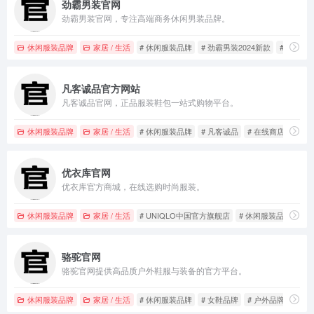
劲霸男装官网
劲霸男装官网，专注高端商务休闲男装品牌。
休闲服装品牌
家居 / 生活
# 休闲服装品牌
# 劲霸男装2024新款
# 劲霸男
凡客诚品官方网站
凡客诚品官网，正品服装鞋包一站式购物平台。
休闲服装品牌
家居 / 生活
# 休闲服装品牌
# 凡客诚品
# 在线商店
优衣库官网
优衣库官方商城，在线选购时尚服装。
休闲服装品牌
家居 / 生活
# UNIQLO中国官方旗舰店
# 休闲服装品牌
# 
骆驼官网
骆驼官网提供高品质户外鞋服与装备的官方平台。
休闲服装品牌
家居 / 生活
# 休闲服装品牌
# 女鞋品牌
# 户外品牌