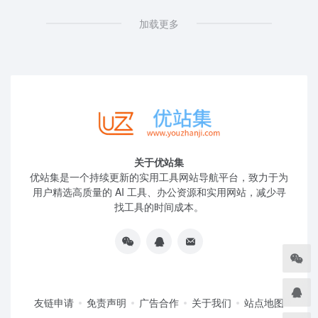
加载更多
关于优站集
优站集是一个持续更新的实用工具网站导航平台，致力于为
用户精选高质量的 AI 工具、办公资源和实用网站，减少寻
找工具的时间成本。
友链申请
免责声明
广告合作
关于我们
站点地图