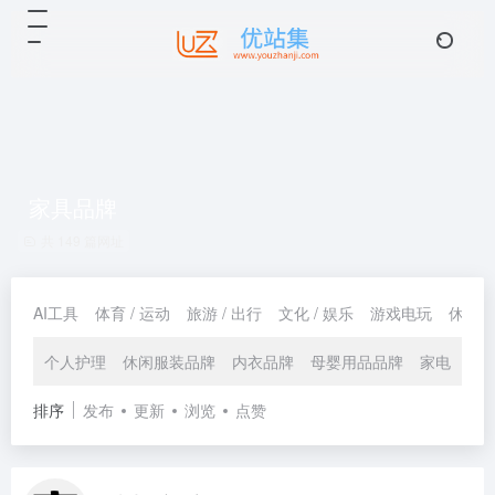
家具品牌
共 149 篇网址
AI工具
体育 / 运动
旅游 / 出行
文化 / 娱乐
游戏电玩
休闲 /
个人护理
休闲服装品牌
内衣品牌
母婴用品品牌
家电品牌
排序
发布
更新
浏览
点赞