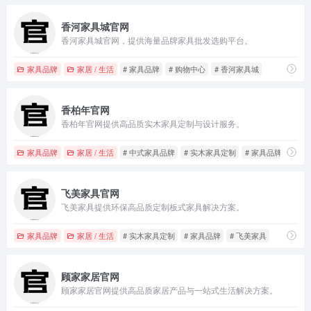
香河家具城官网
香河家具城官网，提供海量品牌家具批发选购平台。
家具品牌
家居 / 生活
# 家具品牌
# 购物中心
# 香河家具城
香柏年官网
香柏年官网提供高品质实木家具定制与设计服务。
家具品牌
家居 / 生活
# 中式家具品牌
# 实木家具定制
# 家具品牌
飞美家具官网
飞美家具提供环保高品质定制板式家具解决方案。
家具品牌
家居 / 生活
# 实木家具定制
# 家具品牌
# 飞美家具
顾家家居官网
顾家家居官网提供高品质家居产品与一站式生活解决方案。