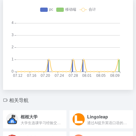
相关导航
框框大学
Lingoleap
大学生选课学习经验交流社区
通过AI提升英语口语的互动学习平台。