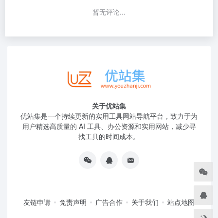
暂无评论...
关于优站集
优站集是一个持续更新的实用工具网站导航平台，致力于为
用户精选高质量的 AI 工具、办公资源和实用网站，减少寻
找工具的时间成本。
友链申请
免责声明
广告合作
关于我们
站点地图