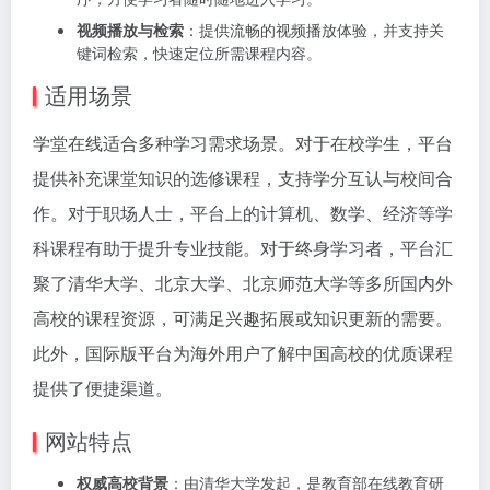
视频播放与检索
：提供流畅的视频播放体验，并支持关
键词检索，快速定位所需课程内容。
适用场景
学堂在线适合多种学习需求场景。对于在校学生，平台
提供补充课堂知识的选修课程，支持学分互认与校间合
作。对于职场人士，平台上的计算机、数学、经济等学
科课程有助于提升专业技能。对于终身学习者，平台汇
聚了清华大学、北京大学、北京师范大学等多所国内外
高校的课程资源，可满足兴趣拓展或知识更新的需要。
此外，国际版平台为海外用户了解中国高校的优质课程
提供了便捷渠道。
网站特点
权威高校背景
：由清华大学发起，是教育部在线教育研