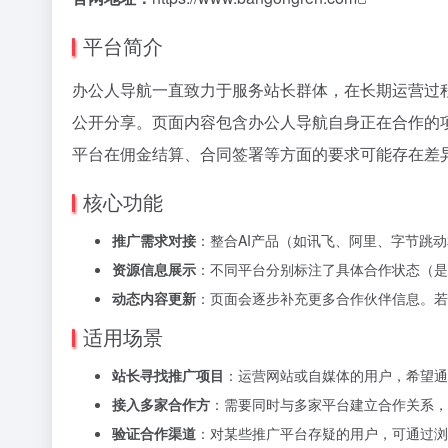
平台简介
办公人导航一直致力于服务站长群体，在长期运营过
公开分享。页面内容包含办公人导航自身正在合作的
平台在佣金结算、合同签署等方面的要求可能存在差
核心功能
推广需求对接
：整合AI产品（如讯飞、阿里、字节跳
资源信息展示
：不同平台分别标注了具体合作状态（是
动态内容更新
：页面会逐步补充更多合作伙伴信息。若
适用场景
站长寻找推广项目
：运营网站或自媒体的用户，希望通
接入多家合作方
：需要同时与多家平台建立合作关系，
验证合作渠道
：对某些推广平台存疑的用户，可通过浏