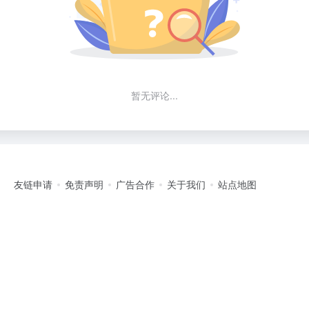
暂无评论...
友链申请
免责声明
广告合作
关于我们
站点地图