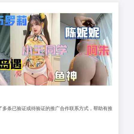
了多条已验证或待验证的推广合作联系方式，帮助有推