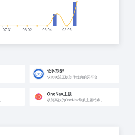
软购联盟
软购联盟正版软件优惠购买平台
OneNav主题
。
极简高效的OneNav导航主题站点。