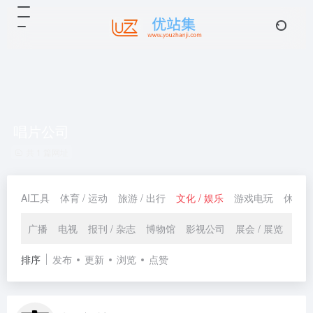
唱片公司
共 1 篇网址
AI工具
体育 / 运动
旅游 / 出行
文化 / 娱乐
游戏电玩
休闲 /
广播
电视
报刊 / 杂志
博物馆
影视公司
展会 / 展览
唱片
排序
发布
更新
浏览
点赞