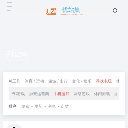
手机游戏
共 6 篇网址
AI工具
体育 / 运动
旅游 / 出行
文化 / 娱乐
游戏电玩
休闲 /
PC游戏
游戏运营商
手机游戏
网络游戏
休闲游戏
游戏加
排序
发布
更新
浏览
点赞