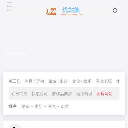
团购网站
共 7 篇网址
AI工具
体育 / 运动
旅游 / 出行
文化 / 娱乐
游戏电玩
休闲 /
在线商店
快递公司
奢侈品商店
网上商城
团购网站
官方
排序
发布
更新
浏览
点赞