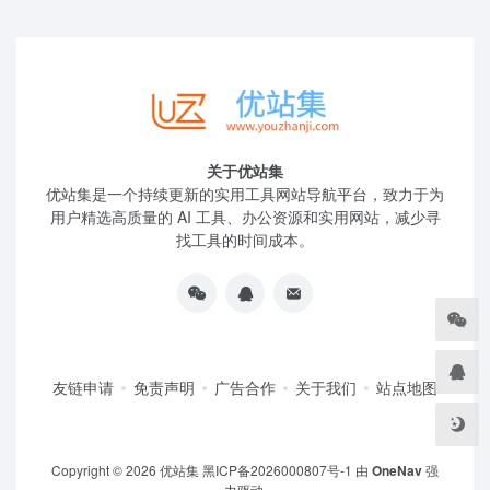
关于优站集
优站集是一个持续更新的实用工具网站导航平台，致力于为
用户精选高质量的 AI 工具、办公资源和实用网站，减少寻
找工具的时间成本。
友链申请
免责声明
广告合作
关于我们
站点地图
Copyright © 2026
优站集
黑ICP备2026000807号-1
由
OneNav
强
力驱动