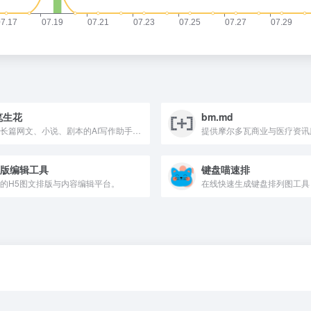
笔生花
bm.md
专注长篇网文、小说、剧本的AI写作助手，支持大纲制定、章节续写、千章连载及剧本创作，助力作者高效产出。
提供摩尔多瓦商业与医疗资讯
排版编辑工具
键盘喵速排
的H5图文排版与内容编辑平台。
在线快速生成键盘排列图工具