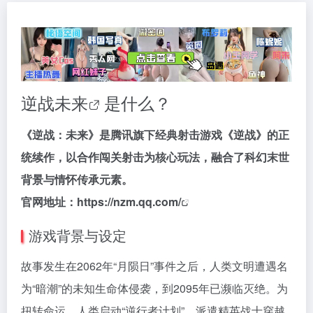
逆战未来
是什么？
《逆战：未来》是腾讯旗下经典射击游戏《逆战》的正
统续作，以合作闯关射击为核心玩法，融合了科幻末世
背景与情怀传承元素。
官网地址：
https://nzm.qq.com/
游戏背景与设定
故事发生在2062年“月陨日”事件之后，人类文明遭遇名
为“暗潮”的未知生命体侵袭，到2095年已濒临灭绝。为
扭转命运，人类启动“逆行者计划”，派遣精英战士穿越