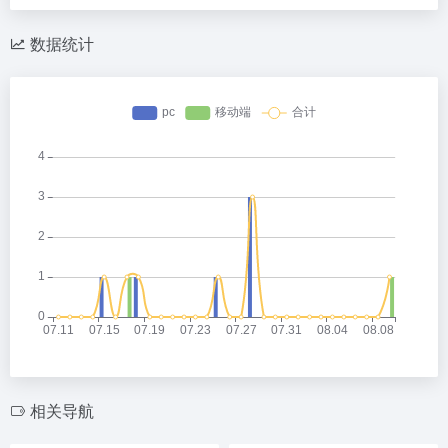
数据统计
相关导航