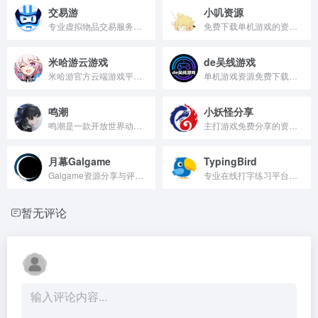
交易游
小叽资源
专业虚拟物品交易服务平台
免费下载单机游戏的资源网站
米哈游云游戏
de吴线游戏
米哈游官方云端游戏平台。
单机游戏资源免费下载网站
鸣潮
小妖怪分享
鸣潮是一款开放世界动作角色扮演游戏。
主打游戏免费分享的资源网站
月幕Galgame
TypingBird
Galgame资源分享与评测社区
专业在线打字练习平台，提升速度与准确率。
暂无评论