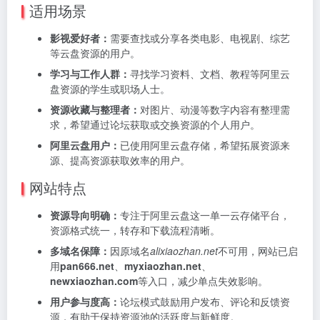
适用场景
影视爱好者：
需要查找或分享各类电影、电视剧、综艺
等云盘资源的用户。
学习与工作人群：
寻找学习资料、文档、教程等阿里云
盘资源的学生或职场人士。
资源收藏与整理者：
对图片、动漫等数字内容有整理需
求，希望通过论坛获取或交换资源的个人用户。
阿里云盘用户：
已使用阿里云盘存储，希望拓展资源来
源、提高资源获取效率的用户。
网站特点
资源导向明确：
专注于阿里云盘这一单一云存储平台，
资源格式统一，转存和下载流程清晰。
多域名保障：
因原域名
alixiaozhan.net
不可用，网站已启
用
pan666.net
、
myxiaozhan.net
、
newxiaozhan.com
等入口，减少单点失效影响。
用户参与度高：
论坛模式鼓励用户发布、评论和反馈资
源，有助于保持资源池的活跃度与新鲜度。