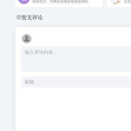
界面简洁、清爽的在线影视搜索网站
暂无评论