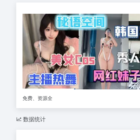
免费、资源全
数据统计