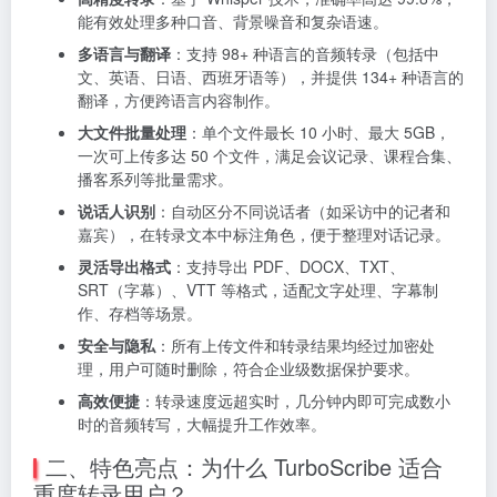
能有效处理多种口音、背景噪音和复杂语速。
多语言与翻译
：支持 98+ 种语言的音频转录（包括中
文、英语、日语、西班牙语等），并提供 134+ 种语言的
翻译，方便跨语言内容制作。
大文件批量处理
：单个文件最长 10 小时、最大 5GB，
一次可上传多达 50 个文件，满足会议记录、课程合集、
播客系列等批量需求。
说话人识别
：自动区分不同说话者（如采访中的记者和
嘉宾），在转录文本中标注角色，便于整理对话记录。
灵活导出格式
：支持导出 PDF、DOCX、TXT、
SRT（字幕）、VTT 等格式，适配文字处理、字幕制
作、存档等场景。
安全与隐私
：所有上传文件和转录结果均经过加密处
理，用户可随时删除，符合企业级数据保护要求。
高效便捷
：转录速度远超实时，几分钟内即可完成数小
时的音频转写，大幅提升工作效率。
二、特色亮点：为什么 TurboScribe 适合
重度转录用户？