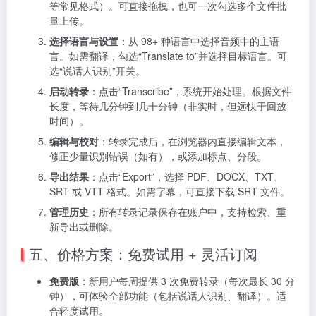
等常见格式）。可直接拖拽，也可一次勾选多个文件批
量上传。
选择语言与设置
：从 98+ 种语言中选择音频中的主语
言。如需翻译，勾选“Translate to”并选择目标语言。可
选“说话人识别”开关。
启动转录
：点击“Transcribe”，系统开始处理。根据文件
长度，等待几分钟到几十分钟（非实时，但远快于回放
时间）。
编辑与校对
：转录完成后，在浏览器内直接编辑文本，
修正少量识别错误（如有），或添加标点、分段。
导出结果
：点击“Export”，选择 PDF、DOCX、TXT、
SRT 或 VTT 格式。如需字幕，可直接下载 SRT 文件。
管理历史
：所有转录记录保存在账户中，支持检索、重
新导出或删除。
五、价格方案：免费试用 + 灵活订阅
免费版
：新用户每周提供 3 次免费转录（每次最长 30 分
钟），可体验全部功能（包括说话人识别、翻译）。适
合轻度试用。