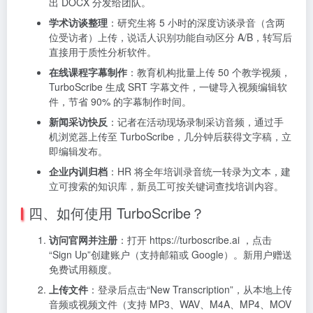
出 DOCX 分发给团队。
学术访谈整理
：研究生将 5 小时的深度访谈录音（含两
位受访者）上传，说话人识别功能自动区分 A/B，转写后
直接用于质性分析软件。
在线课程字幕制作
：教育机构批量上传 50 个教学视频，
TurboScribe 生成 SRT 字幕文件，一键导入视频编辑软
件，节省 90% 的字幕制作时间。
新闻采访快反
：记者在活动现场录制采访音频，通过手
机浏览器上传至 TurboScribe，几分钟后获得文字稿，立
即编辑发布。
企业内训归档
：HR 将全年培训录音统一转录为文本，建
立可搜索的知识库，新员工可按关键词查找培训内容。
四、如何使用 TurboScribe？
访问官网并注册
：打开 https://turboscribe.ai ，点击
“Sign Up”创建账户（支持邮箱或 Google）。新用户赠送
免费试用额度。
上传文件
：登录后点击“New Transcription”，从本地上传
音频或视频文件（支持 MP3、WAV、M4A、MP4、MOV