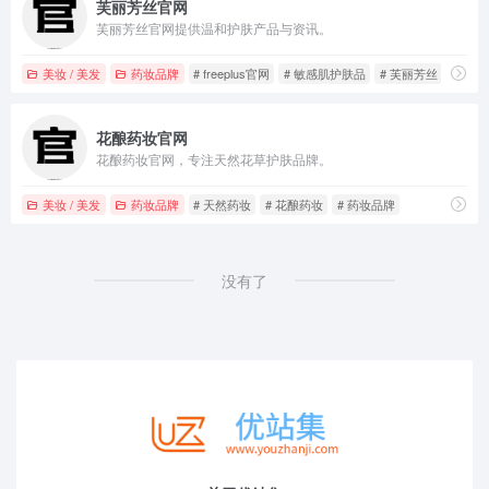
芙丽芳丝官网
芙丽芳丝官网提供温和护肤产品与资讯。
美妆 / 美发
药妆品牌
# freeplus官网
# 敏感肌护肤品
# 芙丽芳丝
花酿药妆官网
花酿药妆官网，专注天然花草护肤品牌。
美妆 / 美发
药妆品牌
# 天然药妆
# 花酿药妆
# 药妆品牌
没有了