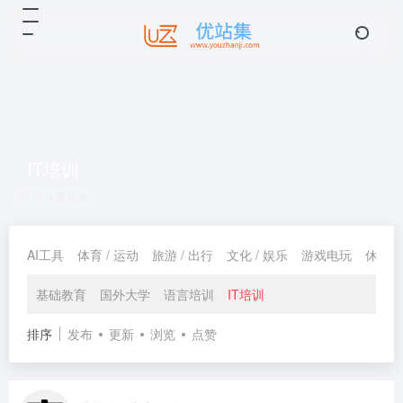
IT培训
共 4 篇网址
AI工具
体育 / 运动
旅游 / 出行
文化 / 娱乐
游戏电玩
休闲 /
基础教育
国外大学
语言培训
IT培训
排序
发布
更新
浏览
点赞