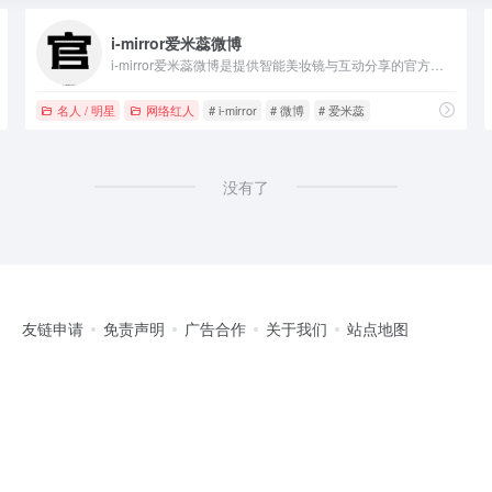
i-mirror爱米蕊微博
i-mirror爱米蕊微博是提供智能美妆镜与互动分享的官方平台。
子柒官网
名人 / 明星
网络红人
# i-mirror
# 微博
# 爱米蕊
没有了
友链申请
免责声明
广告合作
关于我们
站点地图