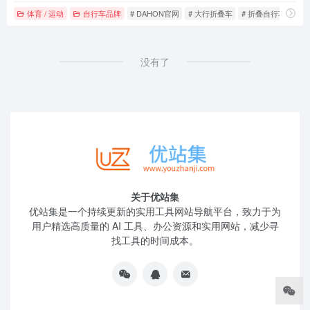
体育 / 运动
自行车品牌
# DAHON官网
# 大行折叠车
# 折叠自行车品牌
没有了
关于优站集
优站集是一个持续更新的实用工具网站导航平台，致力于为
用户精选高质量的 AI 工具、办公资源和实用网站，减少寻
找工具的时间成本。