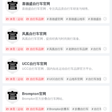
喜德盛自行车官网
喜德盛自行车官网，专注高品质自行车研发与销售。
体育 / 运动
自行车品牌
# 喜德盛官网
# 喜德盛山地车
# 喜德盛自行车
凤凰自行车官网
凤凰自行车官网，提供经典与时尚骑行装备。
体育 / 运动
自行车品牌
# 凤凰自行车
# 老牌自行车品牌
# 自行车品牌
UCC自行车官网
UCC自行车官网，国内知名运动自行车品牌官方平台。
体育 / 运动
自行车品牌
# UCC自行车
# 山地车官网
# 自行车加盟
Brompton官网
Brompton官方折叠自行车网站。
体育 / 运动
自行车品牌
# Brompton折叠车
# 折叠自行车
# 自行车品牌