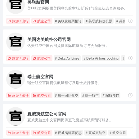
美联航官网
美联航官网提供美国联合航空航班预订与航班状态查询服务。
旅游 / 出行
航空公司
# 美联航机票预订
# 美联航特价机票
# 美联航航班
美国达美航空公司官网
达美航空中国官网提供国际航班预订与会员服务。
旅游 / 出行
航空公司
# Delta Air Lines
# Delta Airlines booking
# Delta Air
瑞士航空官网
瑞士航空官网提供航班预订及瑞士旅行服务。
旅游 / 出行
航空公司
# 瑞士国际航空
# 瑞士航空
# 瑞航预订
夏威夷航空公司官网
夏威夷航空中文官网提供直飞夏威夷航班预订服务。
旅游 / 出行
航空公司
# 夏威夷机票优惠
# 夏威夷航空
# 航空公司