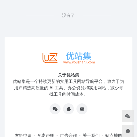
没有了
关于优站集
优站集是一个持续更新的实用工具网站导航平台，致力于为
用户精选高质量的 AI 工具、办公资源和实用网站，减少寻
找工具的时间成本。
友链申请
免责声明
广告合作
关于我们
站点地图