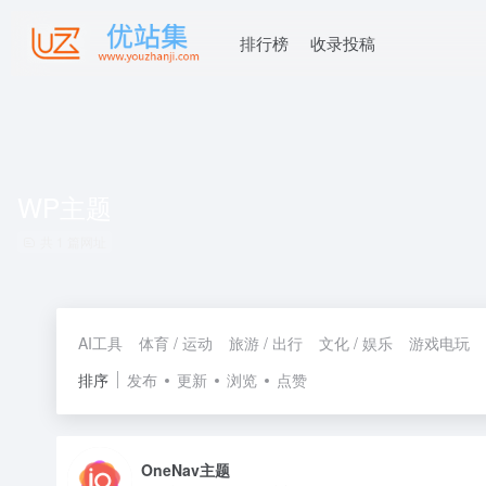
排行榜
收录投稿
WP主题
共 1 篇网址
AI工具
体育 / 运动
旅游 / 出行
文化 / 娱乐
游戏电玩
排序
发布
更新
浏览
点赞
OneNav主题