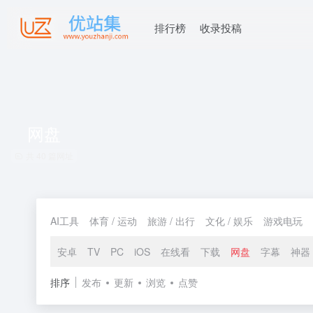
排行榜
收录投稿
网盘
共 40 篇网址
AI工具
体育 / 运动
旅游 / 出行
文化 / 娱乐
游戏电玩
安卓
TV
PC
iOS
在线看
下载
网盘
字幕
神器
排序
发布
更新
浏览
点赞