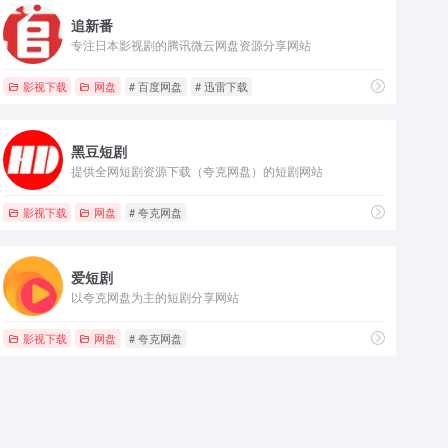
追新番
专注日本影视剧的腾讯微云网盘资源分享网站
影视下载
网盘
# 百度网盘
# 迅雷下载
黑豆短剧
提供全网短剧资源下载（夸克网盘）的短剧网站
影视下载
网盘
# 夸克网盘
爱短剧
以夸克网盘为主的短剧分享网站
影视下载
网盘
# 夸克网盘