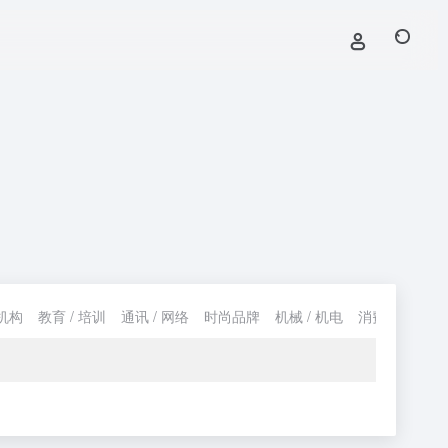
机构
教育 / 培训
通讯 / 网络
时尚品牌
机械 / 机电
消费 / 购物