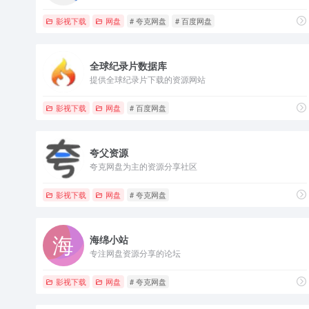
影视下载
网盘
# 夸克网盘
# 百度网盘
全球纪录片数据库
提供全球纪录片下载的资源网站
影视下载
网盘
# 百度网盘
夸父资源
夸克网盘为主的资源分享社区
影视下载
网盘
# 夸克网盘
海绵小站
专注网盘资源分享的论坛
影视下载
网盘
# 夸克网盘