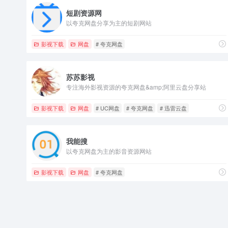
短剧资源网
以夸克网盘分享为主的短剧网站
影视下载
网盘
# 夸克网盘
苏苏影视
专注海外影视资源的夸克网盘&amp;阿里云盘分享站
影视下载
网盘
# UC网盘
# 夸克网盘
# 迅雷云盘
我能搜
以夸克网盘为主的影音资源网站
影视下载
网盘
# 夸克网盘