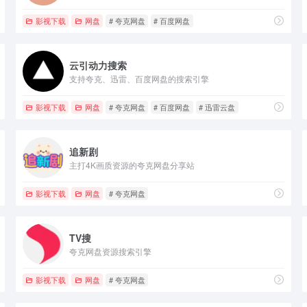
影视下载
网盘
# 夸克网盘
# 百度网盘
云引动力搜索
支持夸克、迅雷、百度网盘的搜索引擎
影视下载
网盘
# 夸克网盘
# 百度网盘
# 迅雷云盘
追新剧
主打4K画质资源的夸克网盘分享站
影视下载
网盘
# 夸克网盘
TV搜
夸克网盘资源搜索引擎
影视下载
网盘
# 夸克网盘