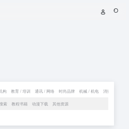
机构
教育 / 培训
通讯 / 网络
时尚品牌
机械 / 机电
消费 / 购物
搜索
教程书籍
动漫下载
其他资源